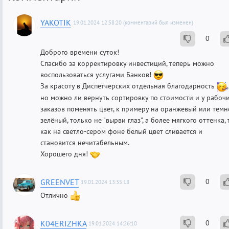
YAKOTIK
19.01.2024 12:58:20 (комментарий был изменен)
0
Доброго времени суток!
Спасибо за корректировку инвестиций, теперь можно
воспользоваться услугами Банков!
За красоту в Диспетчерских отдельная благодарность
,
но можно ли вернуть сортировку по стоимости и у рабоч
заказов поменять цвет, к примеру на оранжевый или темн
зелёный, только не "вырви глаз", а более мягкого оттенка, 
как на светло-сером фоне белый цвет сливается и
становится нечитабельным.
Хорошего дня!
GREENVET
0
19.01.2024 13:35:18
Отлично
K04ERIZHKA
0
19.01.2024 14:26:10