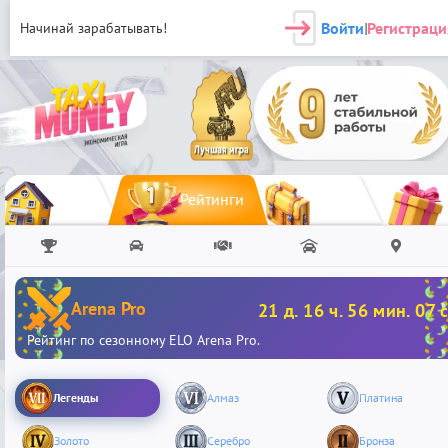
Войти
Регистраци
Начинай зарабатывать!
|
Рейтинги
Arena Pro
21 д. 16 ч. 56 мин. 07 с
Рейтинг по сезонному ELO Arena Pro.
Легенды
Алмаз
Платина
Золото
Серебро
Бронза