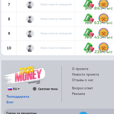
7
Игрок пока не определён
210
863 тыс
8
Игрок пока не определён
160
637 тыс
9
Игрок пока не определён
100
453 тыс
10
Игрок пока не определён
50
226 тыс
О проекте
Новости проекта
Отзывы о нас
Вопрос-ответ
RU
Светлая тема
Реклама
Техподдержка
Блог
Следи за проектом