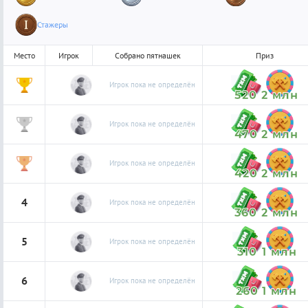
Стажеры
Место
Игрок
Собрано пятнашек
Приз
1
Игрок пока не определён
520
2 млн
2
Игрок пока не определён
470
2 млн
3
Игрок пока не определён
420
2 млн
4
Игрок пока не определён
360
2 млн
5
Игрок пока не определён
310
1 млн
6
Игрок пока не определён
260
1 млн