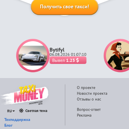
Получить свое такси!
Bytifyl
D
06.08.2026 01:07:10
06
Вывел
1.23
В
О проекте
Новости проекта
Отзывы о нас
Вопрос-ответ
Светлая тема
RU
Реклама