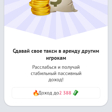
Сдавай свое такси в аренду другим
игрокам
Расслабься и получай
стабильный пассивный
доход!
Доход до
2 388