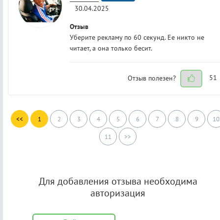
30.04.2025
Отзыв
Уберите рекламу по 60 секунд. Ее никто не
читает, а она только бесит.
Отзыв полезен?
51
<<
1
2
3
4
5
6
7
8
9
10
11
>>
Для добавления отзыва необходима
авторизация