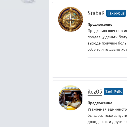
StabaR
Taxi-Polis
Предложение
Предлагаю ввести в и
продавцу деньги буду
выходе получим больш
себе то, что давно хо
ilez05
Taxi-Polis
Предложение
Уважаемая администр
бы здесь тоже запус
дохода как и другие 