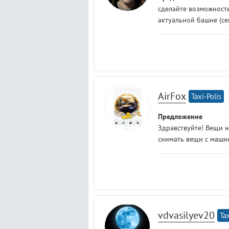
сделайте возможность
актуальной башне (се
AirFox
Taxi-Polis
Предложение
Здравствуйте! Вещи 
снимать вещи с машин
vdvasilyev20
Tax