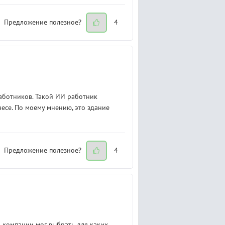
Предложение полезное?
4
работников. Такой ИИ работник
есе. По моему мнению, это здание
Предложение полезное?
4
ц компании мог выбрать для каких