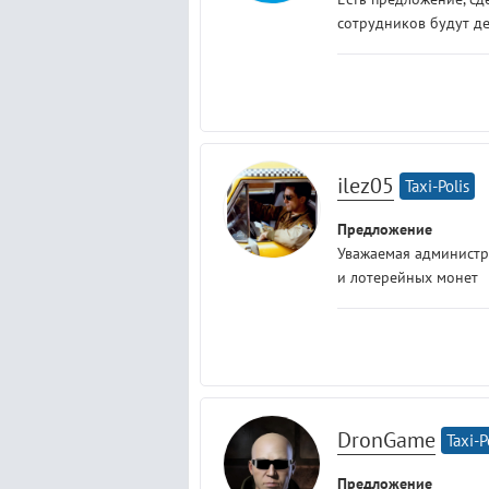
сотрудников будут д
ilez05
Taxi-Polis
Предложение
Уважаемая администр
и лотерейных монет
DronGame
Taxi-P
Предложение