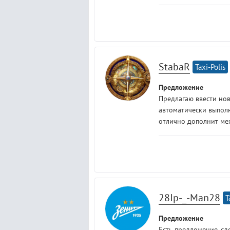
StabaR
Taxi-Polis
Предложение
Предлагаю ввести нов
автоматически выполн
отлично дополнит мех
28Ip-_-Man28
T
Предложение
Есть предложение, сд