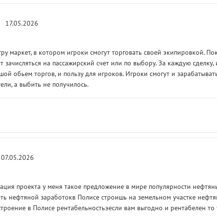
17.05.2026
гру маркет, в котором игроки смогут торговать своей экипировкой. По
т зачисляться на пассажирский счет или по выбору. За каждую сделку, 
ой обьем торгов, и пользу для игроков. Игроки смогут и зарабатыват
тели, а выбить не получилось.
07.05.2026
ация проекта у меня такое предложение в мире популярности нефтян
тить нефтяной заработокв Полисе строишь на земельном участке нефт
строение в Полисе рентабельностьэесли вам выгодно и рентабелен то