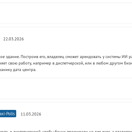
22.03.2026
ое здание. Построив его, владелец сможет арендовать у системы ИИ 
яет свою работу, например в диспетчерской, или в любом другом бизн
анику дата центра.
axi-Polis
11.03.2026
елать в диспетчерской, чтобы бонус прожимали не для всех, а владеле