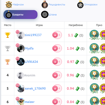
Мафиози
Рецидивисты
Отморозки
Бандиты
Шпана
Место
Игрок
Награблено
Приз
12
1.1
timi199237
1
(1)
-1
-33%
-3
21
1.04
MyaTa
2
(1)
-1
-22%
-2
34
0.97
LIVIKA34
3
(1)
-1
-11%
-1
4
0.96
Anonim
(1)
-1
-7%
-
36
5
0.94
sanek_170690
(1)
-1
-5%
-
35
6
0.84
maizor
(1)
-1