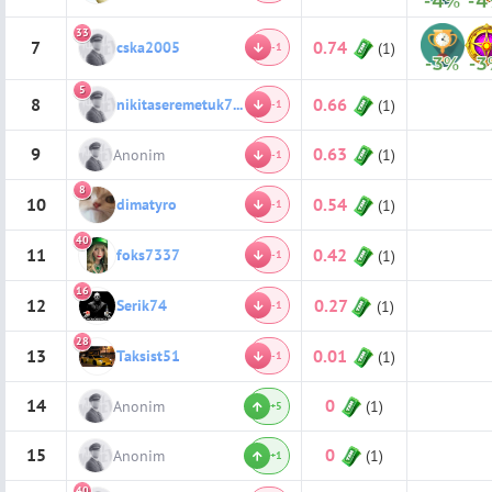
-4%
-
33
7
0.74
cska2005
(1)
-1
-3%
-
5
8
0.66
nikitaseremetuk740
(1)
-1
9
0.63
Anonim
(1)
-1
8
10
0.54
dimatyro
(1)
-1
40
11
0.42
foks7337
(1)
-1
16
12
0.27
Serik74
(1)
-1
28
13
0.01
Taksist51
(1)
-1
14
0
Anonim
(1)
+5
15
0
Anonim
(1)
+1
40