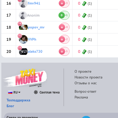
16
0
fmv941
(1)
-3
17
0
Anonim
(1)
+1
34
18
0
popov_mv
(1)
-4
30
19
0
VVPh
(1)
-2
34
20
0
aleks730
(1)
-5
О проекте
Новости проекта
Отзывы о нас
Вопрос-ответ
RU
Светлая тема
Реклама
Техподдержка
Блог
Следи за проектом