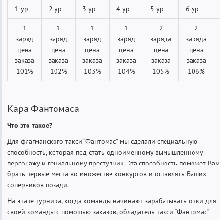
1 ур
2 ур
3 ур
4 ур
5 ур
6 ур
1
1
1
1
2
2
заряд
заряд
заряд
заряд
заряда
заряда
цена
цена
цена
цена
цена
цена
заказа
заказа
заказа
заказа
заказа
заказа
101%
102%
103%
104%
105%
106%
Кара Фантомаса
Что это такое?
Для флагманского такси “Фантомас” мы сделали специальную
способность, которая под стать одноименному вымышленному
персонажу и гениальному преступник. Эта способность поможет Вам
брать первые места во множестве конкурсов и оставлять Ваших
соперников позади.
На этапе турнира, когда команды начинают зарабатывать очки для
своей команды с помощью заказов, обладатель такси “Фантомас”