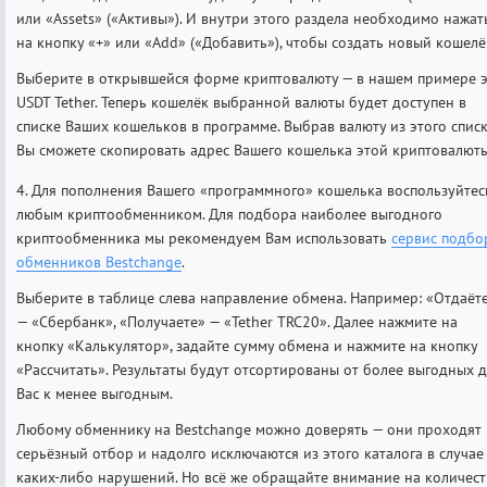
или «Assets» («Активы»). И внутри этого раздела необходимо нажат
на кнопку «+» или «Add» («Добавить»), чтобы создать новый кошелё
Выберите в открывшейся форме криптовалюту — в нашем примере 
USDT Tether. Теперь кошелёк выбранной валюты будет доступен в
списке Ваших кошельков в программе. Выбрав валюту из этого спис
Вы сможете скопировать адрес Вашего кошелька этой криптовалюты
4. Для пополнения Вашего «программного» кошелька воспользуйтес
любым криптообменником. Для подбора наиболее выгодного
криптообменника мы рекомендуем Вам использовать
сервис подбо
обменников Bestchange
.
Выберите в таблице слева направление обмена. Например: «Отдаёт
— «Сбербанк», «Получаете» — «Tether TRC20». Далее нажмите на
кнопку «Калькулятор», задайте сумму обмена и нажмите на кнопку
«Рассчитать». Результаты будут отсортированы от более выгодных 
Вас к менее выгодным.
Любому обменнику на Bestchange можно доверять — они проходят
серьёзный отбор и надолго исключаются из этого каталога в случае
каких-либо нарушений. Но всё же обращайте внимание на количес