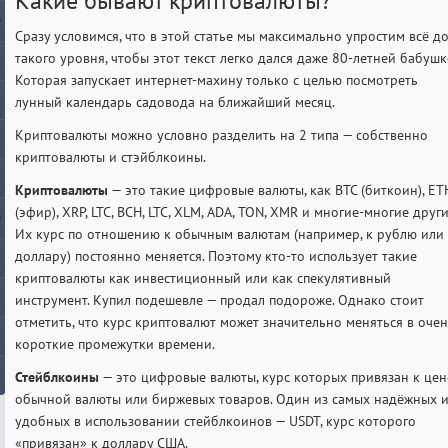
Какие бывают криптовалюты?
Сразу условимся, что в этой статье мы максимально упростим всё д
такого уровня, чтобы этот текст легко дался даже 80-летней бабушк
Которая запускает интернет-махину только с целью посмотреть
лунный календарь садовода на ближайший месяц.
Криптовалюты можно условно разделить на 2 типа — собственно
криптовалюты и стэйблкоины.
Криптовалюты
— это такие цифровые валюты, как BTC (биткоин), ET
(эфир), XRP, LTC, BCH, LTC, XLM, ADA, TON, XMR и многие-многие други
Их курс по отношению к обычным валютам (например, к рублю или
доллару) постоянно меняется. Поэтому кто-то использует такие
криптовалюты как инвестиционный или как спекулятивный
инструмент. Купил подешевле — продал подороже. Однако стоит
отметить, что курс криптовалют может значительно меняться в оче
короткие промежутки времени.
Стейблкоины
— это цифровые валюты, курс которых привязан к цен
обычной валюты или биржевых товаров. Один из самых надёжных 
удобных в использовании стейблкоинов — USDT, курс которого
«привязан» к доллару США.