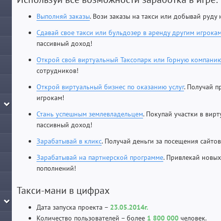
Выполняй заказы
. Вози заказы на такси или добывай руду
Сдавай свое такси или бульдозер в аренду другим игрока
пассивный доход!
Открой свой виртуальный Таксопарк или Горную компани
сотрудников!
Открой виртуальный бизнес по оказанию услуг
. Получай п
игрокам!
Стань успешным землевладельцем
. Покупай участки в вирт
пассивный доход!
Зарабатывай в кликс
. Получай деньги за посещения сайто
Зарабатывай на партнерской программе
. Привлекай новых
пополнений!
Такси-мани в цифрах
Дата запуска проекта –
23.05.2014г.
Количество пользователей – более
1 800 000
человек.